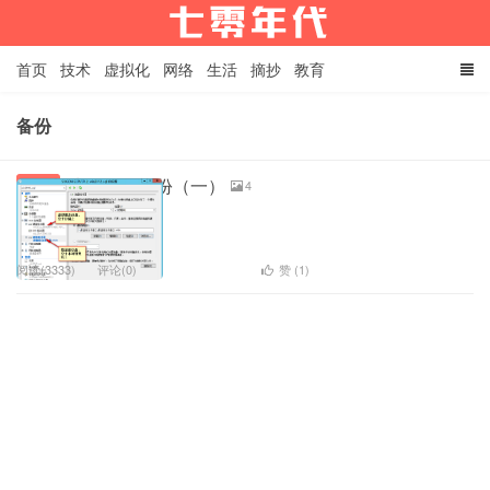
首页
技术
虚拟化
网络
生活
摘抄
教育
raspberry和arduino
node.js
备份
生于七零年代
浅谈数据备份（一）
4
虚拟化
阅读(3333)
评论(0)
赞 (
1
)