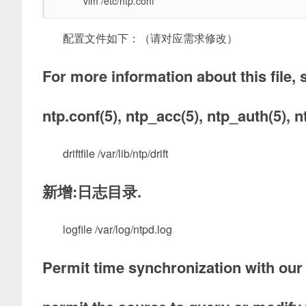
vim /etc/ntp.conf
配置文件如下：（请对应需求修改）
For more information about this file,
ntp.conf(5), ntp_acc(5), ntp_auth(5), 
driftfile /var/lib/ntp/drift
新增:日志目录.
logfile /var/log/ntpd.log
Permit time synchronization with our 