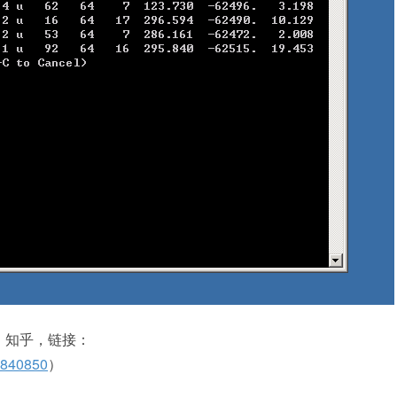
：知乎，链接：
8840850
）