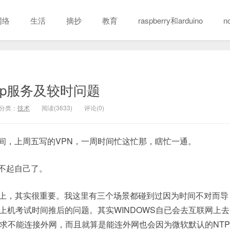
网络
生活
摘抄
教育
raspberry和arduino
n
tp服务及较时问题
分类：
技术
阅读(3633)
评论(0)
间，上周五写的VPN，一周时间忙这忙那，瞎忙一通。
不起自己了。
得上，其实很重要。我这里有三个场景都碰到过因为时间不对而导
机考试时间推后的问题。其实WINDOWS自已会去互联网上去
要求不能连接外网，而且就算是能连外网也会因为微软默认的NTP