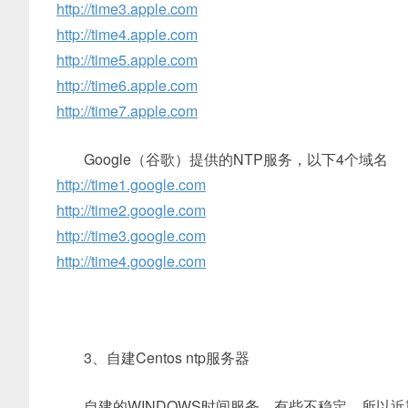
http://time3.apple.com
http://time4.apple.com
http://time5.apple.com
http://time6.apple.com
http://time7.apple.com
Google（谷歌）提供的NTP服务，以下4个域名
http://time1.google.com
http://time2.google.com
http://time3.google.com
http://time4.google.com
3、自建Centos ntp服务器
自建的WINDOWS时间服务，有些不稳定。所以近