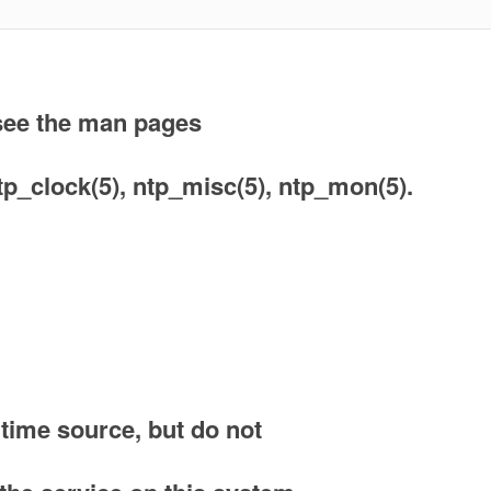
 see the man pages
ntp_clock(5), ntp_misc(5), ntp_mon(5).
time source, but do not